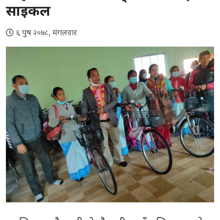
साइकल
६ पुष २०७८, मंगलवार