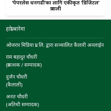
‘पेपरलेस धनगढी’का लागि एकीकृत ‘डिजिटल’
प्रणाली
हाम्रो बारेमा
ओजरार मिडिया प्रा. लि. द्वारा सञ्चालित कैलारी अनलाईन
राम बहादुर चाैधरी
(प्रकाशक / सम्पादक)
दुर्जन चाैधरी
(कैलाली)
अनत चौधरी
(अतिथी सम्पादक)