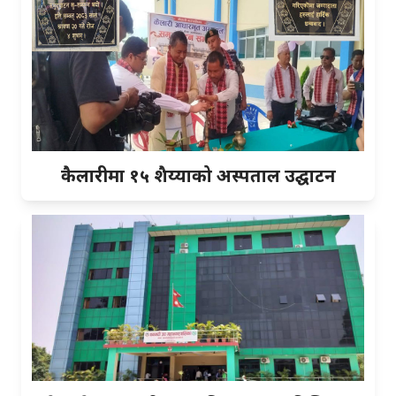
कैलारीमा १५ शैय्याको अस्पताल उद्घाटन