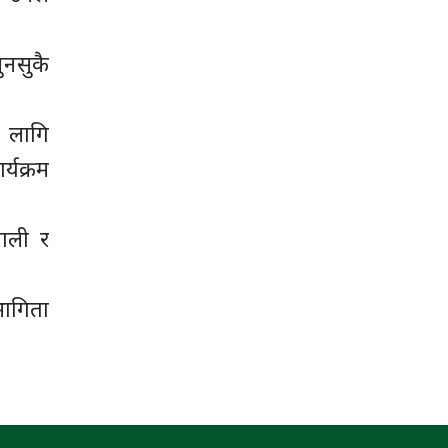
ुनसुकै
ा लागि
्यक्रम
लाली र
भागिता