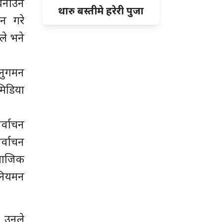
 बनाउन
थारु बस्तीमे हरेरी पुजा
हन गरे
ले भने
अनुगमन
मिडिया
र्वाचन
र्वाचन
ामाजिक
 नियमन
ै उनले