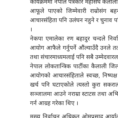
कार्यक्रममा नेपाल पत्रकार महासंघ कैलाल
आफूले पाएको जिम्मेवारी राम्रोसंग बहन
आचारसंहिता पनि उलंघन नहुने र चुनाव पनि स
।
नेकपा एमालेका रण बहादुर चन्दले निर
आयोग आफैले गर्नुपर्ने औंल्याउँदै उनले त
तथा संचारमाध्यमलाई पनि सबै उम्मेदवारला
नेपाल लोकतान्त्रिक पार्टीका कैलाली जि
आयोगको आचारसंहिताले स्वच्छ, निष्पक्ष 
खर्च पनि घटाएकोले त्यस्तो कुरा सकरा
सञ्जालमा आउने नराम्रा स्टाटस तथा अभि
गर्न आग्रह गरेका थिए ।
मुख्य निर्वाचन अधिकृत ओमप्रसाद आर्यालले