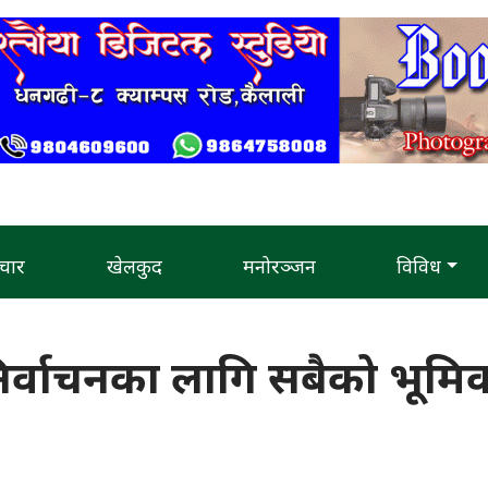
चार
खेलकुद
मनोरञ्जन
विविध
 निर्वाचनका लागि सबैको भूमि