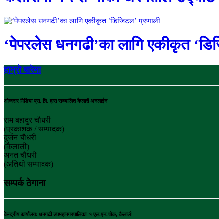
‘पेपरलेस धनगढी’का लागि एकीकृत ‘डि
हाम्रो बारेमा
ओजरार मिडिया प्रा. लि. द्वारा सञ्चालित कैलारी अनलाईन
राम बहादुर चाैधरी
(प्रकाशक / सम्पादक)
दुर्जन चाैधरी
(कैलाली)
अनत चौधरी
(अतिथी सम्पादक)
सम्पर्क ठेगाना
केन्द्रीय कार्यालयः धनगढी उपमहानगरपालिका–१ एल.एन.चोक, कैलाली