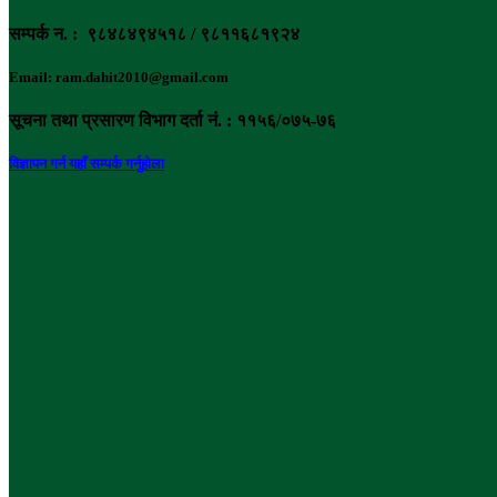
सम्पर्क न. : ९८४८४९४५१८ / ९८११६८१९२४
Email: ram.dahit2010@gmail.com
सूचना तथा प्रसारण विभाग दर्ता नं. : ११५६/०७५-७६
विज्ञापन गर्न यहाँ सम्पर्क गर्नुहोला