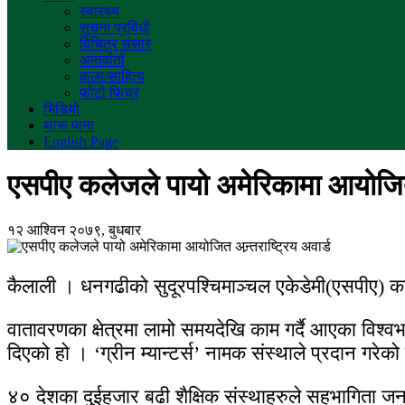
स्वास्थ्य
सुचना प्रविधी
विचित्र संसार
अन्तर्वार्ता
कला/साहित्य
फोटो फिचर
भिडियो
थारू पाना
English Page
एसपीए कलेजले पायो अमेरिकामा आयोजित अन
१२ आश्विन २०७९, बुधबार
कैलाली । धनगढीको सुदूरपश्चिमाञ्चल एकेडेमी(एसपीए) कल
वातावरणका क्षेत्रमा लामो समयदेखि काम गर्दै आएका विश्वभर
दिएको हो । ‘ग्रीन म्यान्टर्स’ नामक संस्थाले प्रदान गरे
४० देशका दुईहजार बढी शैक्षिक संस्थाहरुले सहभागिता जनाए