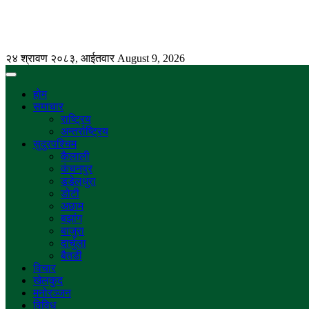
२४ श्रावण २०८३, आईतवार
August 9, 2026
होम
समाचार
राष्ट्रिय
अन्तर्राष्ट्रिय
सुदुरपश्चिम
कैलाली
कंचनपुर
डडेलधुरा
डोटी
अछाम
बझांग
बाजुरा
दार्चुला
बैतडी
विचार
खेलकुद
मनोरञ्जन
विविध