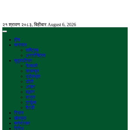
२१ श्रावण २०८३, बिहीबार
August 6, 2026
होम
समाचार
राष्ट्रिय
अन्तर्राष्ट्रिय
सुदुरपश्चिम
कैलाली
कंचनपुर
डडेलधुरा
डोटी
अछाम
बझांग
बाजुरा
दार्चुला
बैतडी
विचार
खेलकुद
मनोरञ्जन
विविध