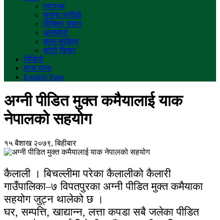
स्वास्थ्य
सुचना प्रविधी
विचित्र संसार
अन्तर्वार्ता
कला/साहित्य
फोटो फिचर
भिडियो
थारू पाना
English Page
अग्नी पीडित मुक्त कमैयालाई याक
नेपालको सहयोग
१५ बैशाख २०७९, बिहीबार
कैलाली । बिचल्लीमा परेका कैलालीको कैलारी
गाउँपालिका–७ विपतपुरका अग्नी पीडित मुक्त कमैयाका
सहयोग जुट्न थालेको छ ।
घर, सम्पत्ति, खाद्यान्न, लत्ता कपडा सबै जलेका पीडित