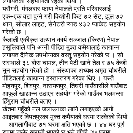
लगायतको सहभागिता रहेको थियो ।
यसैगरी, मंगलबार फाया नेपालले प्रति परिवारलाई
एक÷एक वटा पुग्ने गरी किशोरी किट ७२ सेट, झुल ७२
थान, सोलार लाइट, सेनेटरी प्याड ४३२ प्याकेट सहयोग
गरेको छ ।
कैलाली एकीकृत उत्थान कार्य सञ्जाल (किरण) नेपाल
हसुलियाले पनि अग्नी पीडित मुक्त कमैयालाई खाद्यान्न
लगायत दैनिक उपभोग्यका वस्तु सहयोग गरेको छ । सो
संस्थाले ३८ बोरा चामल, तीन पेटी खाने तेल र ७५ केजी
नून सहयोग गरेको हो । संस्थाका अध्यक्ष अमृत चौधरीले
पीडितलाई खाद्यान्न हस्तान्तरण गरेका थिए । यस्तै
मोहनपुर, शिवपुर, नारायणपुर, तिघरी गाउँवासीले गाउँबाट
आफूले खाद्यान्न उठाएर सहयोग गरेको गाउँका भलमन्सा
हिँगुराम चौधरीले बताए ।
खेतमा गहुँको नल जलाउनका लागि लगाइएको आगो
आइतबार विपतपुरका मुक्त कमैयाको घरमा सल्केको थियो
। आगलागीबाट ७१ घरमा क्षति भएको छ । ४४ घर पूर्ण
रुपमा जलेर खरानी भएको छ भने बाँकी २७ घरमा