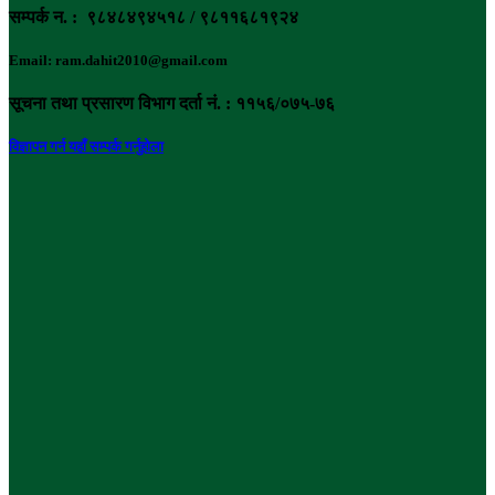
सम्पर्क न. : ९८४८४९४५१८ / ९८११६८१९२४
Email: ram.dahit2010@gmail.com
सूचना तथा प्रसारण विभाग दर्ता नं. : ११५६/०७५-७६
विज्ञापन गर्न यहाँ सम्पर्क गर्नुहोला