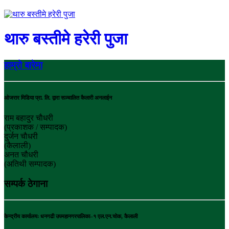
थारु बस्तीमे हरेरी पुजा
हाम्रो बारेमा
ओजरार मिडिया प्रा. लि. द्वारा सञ्चालित कैलारी अनलाईन
राम बहादुर चाैधरी
(प्रकाशक / सम्पादक)
दुर्जन चाैधरी
(कैलाली)
अनत चौधरी
(अतिथी सम्पादक)
सम्पर्क ठेगाना
केन्द्रीय कार्यालयः धनगढी उपमहानगरपालिका–१ एल.एन.चोक, कैलाली