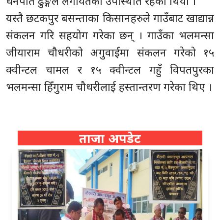
धनपति ढुङ्गेल लगायतको उपस्थिति रहेको थियो ।
यस्तै छटकपुर बसन्ताका किसानहरुले गाउँबाट खाद्यान्न
संकलन गरि सहयोग गरेका छन् । गाउँका भलमन्सा
जीयाराम चौधरीको अगुवाईमा संकलन गरेको १५
क्वीन्टल चामल र १५ क्वीन्टल गहुँ विपतपुरका
भलमन्सा हिँगुराम चौधरीलाई हस्तान्तरण गरेका थिए ।
ताजा अपडेट