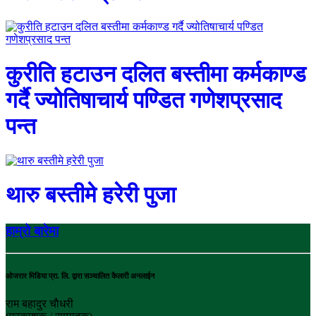
कुरीति हटाउन दलित बस्तीमा कर्मकाण्ड
गर्दै ज्योतिषाचार्य पण्डित गणेशप्रसाद
पन्त
थारु बस्तीमे हरेरी पुजा
हाम्रो बारेमा
ओजरार मिडिया प्रा. लि. द्वारा सञ्चालित कैलारी अनलाईन
राम बहादुर चाैधरी