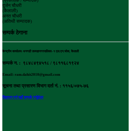
(प्रकाशक / सम्पादक)
दुर्जन चाैधरी
(कैलाली)
अनत चौधरी
(अतिथी सम्पादक)
सम्पर्क ठेगाना
केन्द्रीय कार्यालयः धनगढी उपमहानगरपालिका–१ एल.एन.चोक, कैलाली
सम्पर्क न. : ९८४८४९४५१८ / ९८११६८१९२४
Email: ram.dahit2010@gmail.com
सूचना तथा प्रसारण विभाग दर्ता नं. : ११५६/०७५-७६
विज्ञापन गर्न यहाँ सम्पर्क गर्नुहोला