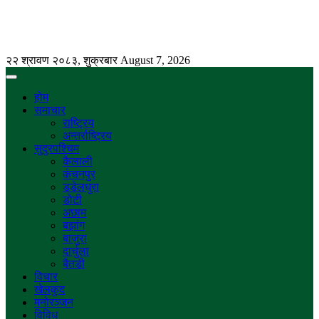
२२ श्रावण २०८३, शुक्रबार
August 7, 2026
होम
समाचार
राष्ट्रिय
अन्तर्राष्ट्रिय
सुदुरपश्चिम
कैलाली
कंचनपुर
डडेलधुरा
डोटी
अछाम
बझांग
बाजुरा
दार्चुला
बैतडी
विचार
खेलकुद
मनोरञ्जन
विविध