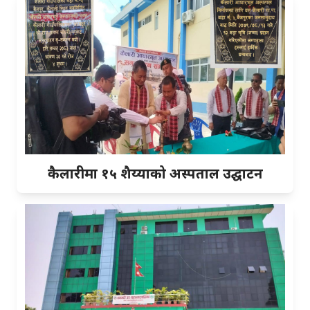
कैलारीमा १५ शैय्याको अस्पताल उद्घाटन