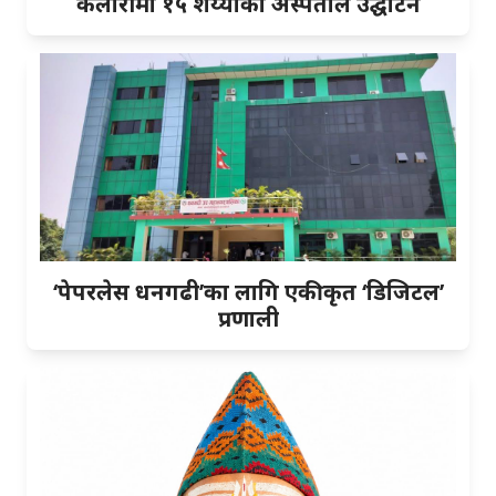
कैलारीमा १५ शैय्याको अस्पताल उद्घाटन
‘पेपरलेस धनगढी’का लागि एकीकृत ‘डिजिटल’
प्रणाली