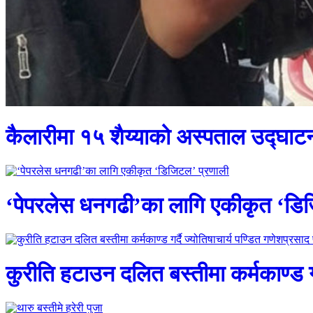
कैलारीमा १५ शैय्याको अस्पताल उद्घाट
‘पेपरलेस धनगढी’का लागि एकीकृत ‘डि
कुरीति हटाउन दलित बस्तीमा कर्मकाण्ड गर्