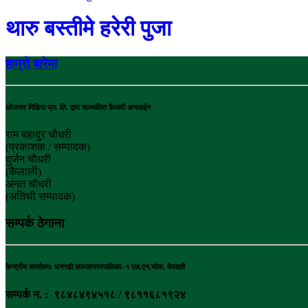
थारु बस्तीमे हरेरी पुजा
हाम्रो बारेमा
ओजरार मिडिया प्रा. लि. द्वारा सञ्चालित कैलारी अनलाईन
राम बहादुर चाैधरी
(प्रकाशक / सम्पादक)
दुर्जन चाैधरी
(कैलाली)
अनत चौधरी
(अतिथी सम्पादक)
सम्पर्क ठेगाना
केन्द्रीय कार्यालयः धनगढी उपमहानगरपालिका–१ एल.एन.चोक, कैलाली
सम्पर्क न. : ९८४८४९४५१८ / ९८११६८१९२४