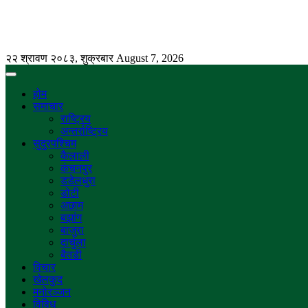
२२ श्रावण २०८३, शुक्रबार
August 7, 2026
होम
समाचार
राष्ट्रिय
अन्तर्राष्ट्रिय
सुदुरपश्चिम
कैलाली
कंचनपुर
डडेलधुरा
डोटी
अछाम
बझांग
बाजुरा
दार्चुला
बैतडी
विचार
खेलकुद
मनोरञ्जन
विविध