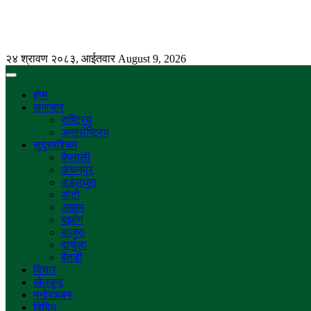
२४ श्रावण २०८३, आईतवार
August 9, 2026
होम
समाचार
राष्ट्रिय
अन्तर्राष्ट्रिय
सुदुरपश्चिम
कैलाली
कंचनपुर
डडेलधुरा
डोटी
अछाम
बझांग
बाजुरा
दार्चुला
बैतडी
विचार
खेलकुद
मनोरञ्जन
विविध