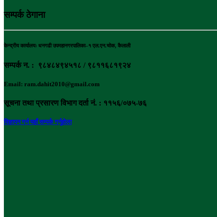
सम्पर्क ठेगाना
केन्द्रीय कार्यालयः धनगढी उपमहानगरपालिका–१ एल.एन.चोक, कैलाली
सम्पर्क न. : ९८४८४९४५१८ / ९८११६८१९२४
Email: ram.dahit2010@gmail.com
सूचना तथा प्रसारण विभाग दर्ता नं. : ११५६/०७५-७६
विज्ञापन गर्न यहाँ सम्पर्क गर्नुहोला