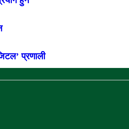
न
जिटल’ प्रणाली