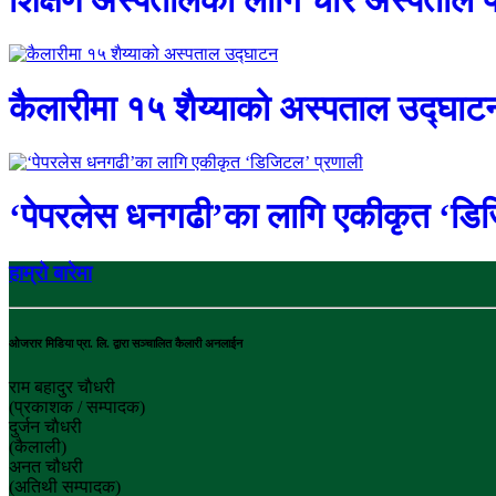
कैलारीमा १५ शैय्याको अस्पताल उद्घाट
‘पेपरलेस धनगढी’का लागि एकीकृत ‘डि
हाम्रो बारेमा
ओजरार मिडिया प्रा. लि. द्वारा सञ्चालित कैलारी अनलाईन
राम बहादुर चाैधरी
(प्रकाशक / सम्पादक)
दुर्जन चाैधरी
(कैलाली)
अनत चौधरी
(अतिथी सम्पादक)