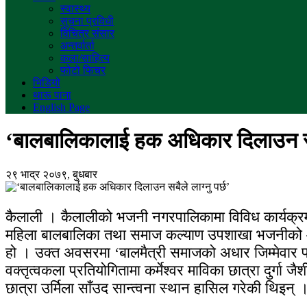
स्वास्थ्य
सुचना प्रविधी
विचित्र संसार
अन्तर्वार्ता
कला/साहित्य
फोटो फिचर
भिडियो
थारू पाना
English Page
‘बालबालिकालाई हक अधिकार दिलाउन सबैल
२९ भाद्र २०७९, बुधबार
कैलाली । कैलालीको भजनी नगरपालिकामा विविध कार्यक्र
महिला बालबालिका तथा समाज कल्याण उपशाखा भजनीको आयो
हो । उक्त अवसरमा ‘बालमैत्री समाजको अधार जिम्मेवार पर
वक्तृत्वकला प्रतियोगितामा कर्मेश्वर माविका छात्रा दुर्गा ज
छात्रा उर्मिला साँउद सान्त्वना स्थान हासिल गरेकी थिइन्