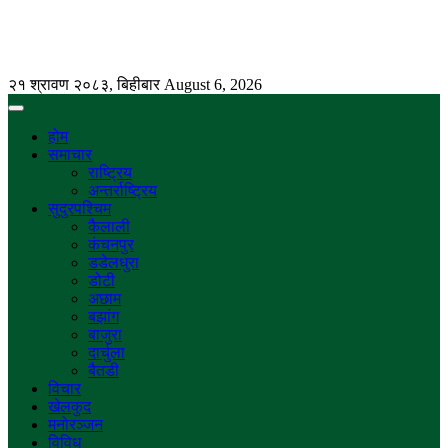
२१ श्रावण २०८३, बिहीबार
August 6, 2026
होम
समाचार
राष्ट्रिय
अन्तर्राष्ट्रिय
सुदुरपश्चिम
कैलाली
कंचनपुर
डडेलधुरा
डोटी
अछाम
बझांग
बाजुरा
दार्चुला
बैतडी
विचार
खेलकुद
मनोरञ्जन
विविध