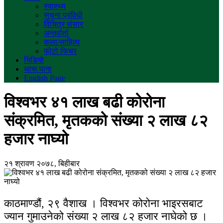
स्वास्थ्य
सुचना प्रविधी
विचित्र संसार
अन्तर्वार्ता
कला/साहित्य
फोटो फिचर
भिडियो
थारू पाना
English Page
विश्वभर ४१ लाख बढी कोरोना
संक्रमित, मृतकको संख्या २ लाख ८२
हजार नाघ्यो
२१ श्रावण २०७८, बिहीबार
काठमाण्डौं, २९ वैशाख । विश्वभर कोरोना भाइरसबाट
ज्यान गुमाउनेको संख्या २ लाख ८२ हजार नाघेको छ ।