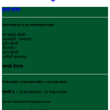
हाम्रो बारेमा
ओजरार मिडिया प्रा. लि. द्वारा सञ्चालित कैलारी अनलाईन
राम बहादुर चाैधरी
(प्रकाशक / सम्पादक)
दुर्जन चाैधरी
(कैलाली)
अनत चौधरी
(अतिथी सम्पादक)
सम्पर्क ठेगाना
केन्द्रीय कार्यालयः धनगढी उपमहानगरपालिका–१ एल.एन.चोक, कैलाली
सम्पर्क न. : ९८४८४९४५१८ / ९८११६८१९२४
Email: ram.dahit2010@gmail.com