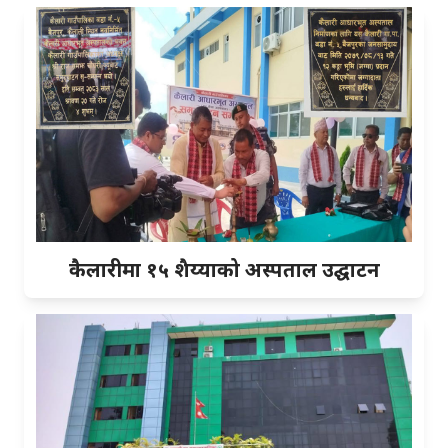
कैलारीमा १५ शैय्याको अस्पताल उद्घाटन