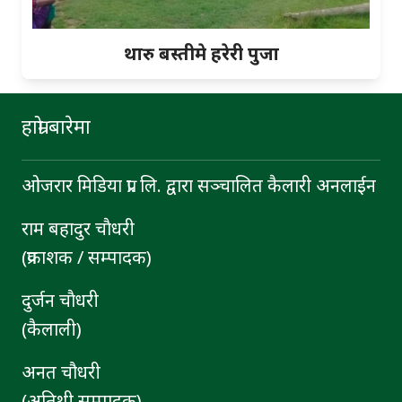
थारु बस्तीमे हरेरी पुजा
हाम्रो बारेमा
ओजरार मिडिया प्रा. लि. द्वारा सञ्चालित कैलारी अनलाईन
राम बहादुर चाैधरी
(प्रकाशक / सम्पादक)
दुर्जन चाैधरी
(कैलाली)
अनत चौधरी
(अतिथी सम्पादक)