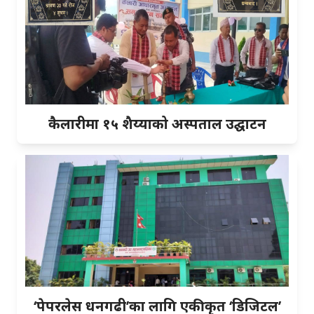
कैलारीमा १५ शैय्याको अस्पताल उद्घाटन
‘पेपरलेस धनगढी’का लागि एकीकृत ‘डिजिटल’