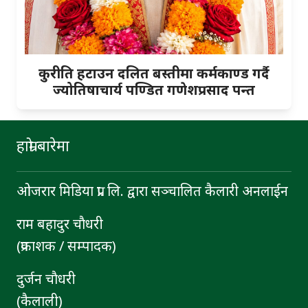
कुरीति हटाउन दलित बस्तीमा कर्मकाण्ड गर्दै
ज्योतिषाचार्य पण्डित गणेशप्रसाद पन्त
हाम्रो बारेमा
ओजरार मिडिया प्रा. लि. द्वारा सञ्चालित कैलारी अनलाईन
राम बहादुर चाैधरी
(प्रकाशक / सम्पादक)
दुर्जन चाैधरी
(कैलाली)