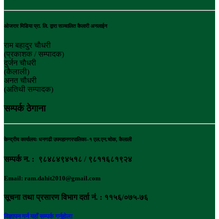
ओजरार मिडिया प्रा. लि. द्वारा सञ्चालित कैलारी अनलाईन
राम बहादुर चाैधरी
(प्रकाशक / सम्पादक)
दुर्जन चाैधरी
(कैलाली)
अनत चौधरी
(अतिथी सम्पादक)
सम्पर्क ठेगाना
केन्द्रीय कार्यालयः धनगढी उपमहानगरपालिका–१ एल.एन.चोक, कैलाली
सम्पर्क न. : ९८४८४९४५१८ / ९८११६८१९२४
Email: ram.dahit2010@gmail.com
सूचना तथा प्रसारण विभाग दर्ता नं. : ११५६/०७५-७६
विज्ञापन गर्न यहाँ सम्पर्क गर्नुहोला