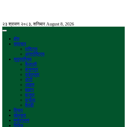
२३ श्रावण २०८३, शनिबार
August 8, 2026
होम
समाचार
राष्ट्रिय
अन्तर्राष्ट्रिय
सुदुरपश्चिम
कैलाली
कंचनपुर
डडेलधुरा
डोटी
अछाम
बझांग
बाजुरा
दार्चुला
बैतडी
विचार
खेलकुद
मनोरञ्जन
विविध