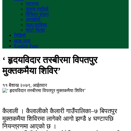
स्वास्थ्य
सुचना प्रविधी
विचित्र संसार
अन्तर्वार्ता
कला/साहित्य
फोटो फिचर
भिडियो
थारू पाना
English Page
‘ हृदयविदार तस्बीरमा विपतपुर
मुक्तकमैया शिविर’
११ बैशाख २०७९, आईतवार
कैलाली । कैलालीको कैलारी गाउँपालिका–७ बिपतपुर
मुक्तकमैया शिविरमा लागेको आगो झण्डै ४ घण्टापछि
नियन्त्रणमा आएको छ ।