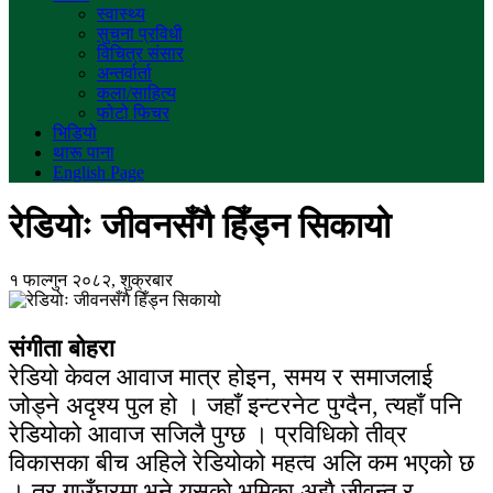
स्वास्थ्य
सुचना प्रविधी
विचित्र संसार
अन्तर्वार्ता
कला/साहित्य
फोटो फिचर
भिडियो
थारू पाना
English Page
रेडियोः जीवनसँगै हिँड्न सिकायो
१ फाल्गुन २०८२, शुक्रबार
संगीता बोहरा
रेडियो केवल आवाज मात्र होइन, समय र समाजलाई
जोड्ने अदृश्य पुल हो । जहाँ इन्टरनेट पुग्दैन, त्यहाँ पनि
रेडियोको आवाज सजिलै पुग्छ । प्रविधिको तीव्र
विकासका बीच अहिले रेडियोको महत्व अलि कम भएको छ
। तर गाउँघरमा भने यसको भूमिका अझै जीवन्त र