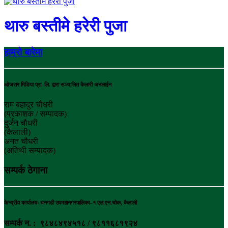
थारु बस्तीमे हरेरी पुजा
हाम्रो बारेमा
ओजरार मिडिया प्रा. लि. द्वारा सञ्चालित कैलारी अनलाईन
राम बहादुर चाैधरी
(प्रकाशक / सम्पादक)
दुर्जन चाैधरी
(कैलाली)
अनत चौधरी
(अतिथी सम्पादक)
सम्पर्क ठेगाना
केन्द्रीय कार्यालयः धनगढी उपमहानगरपालिका–१ एल.एन.चोक, कैलाली
सम्पर्क न. : ९८४८४९४५१८ / ९८११६८१९२४