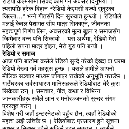
रेडियो केएमसीमा सिक्दै काम गर्ने अवसर दिनुभयो ।
त्यसपछि हरेक बिहान “रेडियो केएमसी बज्यो सुदूरका
जिल्ला…” भन्ने गीतसँगै दिन सुरुवात हुन्थ्यो । रेडियोले
मलाई केवल पेशागत सीप मात्र सिकाएन, जीवनका
महत्वपूर्ण निर्णय लिन, अवसरको मूल्य बुझ्न र समाजसँग
जिम्मेवार बन्न पनि सिकायो । यस अर्थमा, रेडियो मेरो
पहिलो सपना मात्र होइन, मेरो गुरु पनि बन्यो ।
रेडियो र समाज
आज पनि बाटोमा कसैले रेडियो सुन्दै गरेको देख्दा वा घरमा
रेडियो देख्दा गर्व महसुस हुन्छ । यसले हामीले आफ्नो
मौलिक सञ्चार माध्यम जोगाएर राखेको अनुभूति गराउँछ ।
गाउँघरका सर्वसाधारण मानिसहरूले रेडियोबाट धेरै कुरा
सिकेका छन् । समाचार, गीत, कथा र विभिन्न
जानकारीहरू सबैले ज्ञान र मनोरञ्जनको सुन्दर संगम
प्रस्तुत गर्छन् ।
विशेष गरी जहाँ इन्टरनेटको पहुँच छैन, त्यहाँ रेडियोको
महत्व अझै उत्तिकै छ । रेडियोबाट प्रसारण हुने सूचना
साक्षर र निरक्षर दुवैले सजिलै बुझ्न सक्छन् । त्यसैले