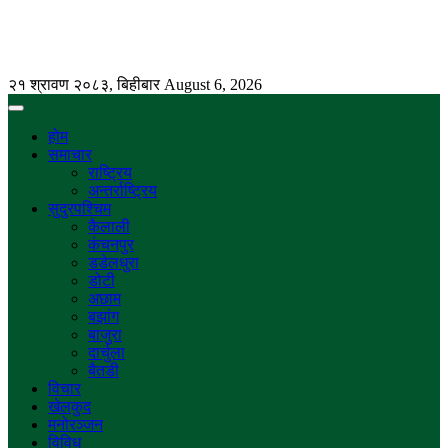
२१ श्रावण २०८३, बिहीबार
August 6, 2026
होम
समाचार
राष्ट्रिय
अन्तर्राष्ट्रिय
सुदुरपश्चिम
कैलाली
कंचनपुर
डडेलधुरा
डोटी
अछाम
बझांग
बाजुरा
दार्चुला
बैतडी
विचार
खेलकुद
मनोरञ्जन
विविध