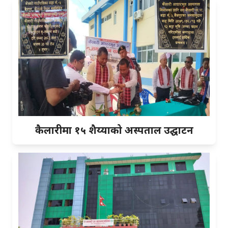
कैलारीमा १५ शैय्याको अस्पताल उद्घाटन