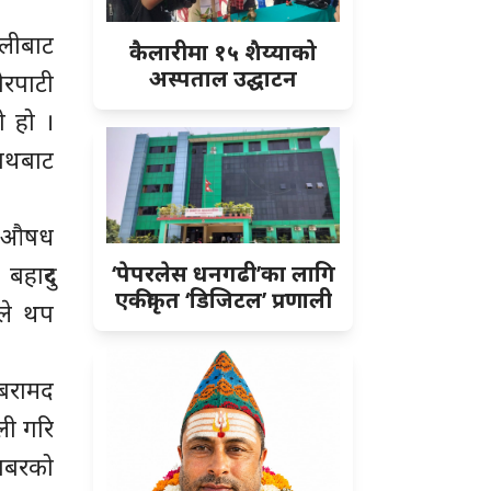
ालीबाट
कैलारीमा १५ शैय्याको
अस्पताल उद्घाटन
ौरपाटी
ो हो ।
साथबाट
ागुऔषध
बहादुर
‘पेपरलेस धनगढी’का लागि
एकीकृत ‘डिजिटल’ प्रणाली
ीले थप
 बरामद
ली गरि
ाबरको