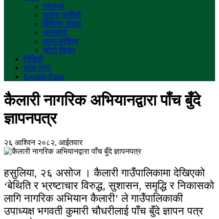
स्वास्थ्य
सुचना प्रविधी
विचित्र संसार
अन्तर्वार्ता
कला/साहित्य
फोटो फिचर
भिडियो
थारू पाना
English Page
कैलारी नागरिक अभियानद्वारा पाँच बुँदे
ज्ञापनपत्र
२६ आश्विन २०८२, आईतवार
हसुलिया, २६ असोज । कैलारी गाउँपालिकामा देखिएको
‘बेथिति र भ्रष्टाचार विरुद्ध, सुशासन, समृद्धि र निकासको
लागि नागरिक अभियान कैलारी’ ले गाउँपालिकाकी
उपाध्यक्ष भगवती कुमारी चौधरीलाई पाँच बुँदे ज्ञापन पत्र