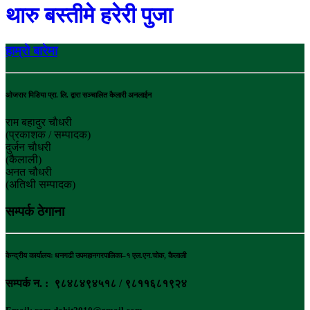
थारु बस्तीमे हरेरी पुजा
हाम्रो बारेमा
ओजरार मिडिया प्रा. लि. द्वारा सञ्चालित कैलारी अनलाईन
राम बहादुर चाैधरी
(प्रकाशक / सम्पादक)
दुर्जन चाैधरी
(कैलाली)
अनत चौधरी
(अतिथी सम्पादक)
सम्पर्क ठेगाना
केन्द्रीय कार्यालयः धनगढी उपमहानगरपालिका–१ एल.एन.चोक, कैलाली
सम्पर्क न. : ९८४८४९४५१८ / ९८११६८१९२४