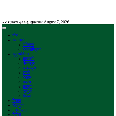
२२ श्रावण २०८३, शुक्रबार
August 7, 2026
होम
समाचार
राष्ट्रिय
अन्तर्राष्ट्रिय
सुदुरपश्चिम
कैलाली
कंचनपुर
डडेलधुरा
डोटी
अछाम
बझांग
बाजुरा
दार्चुला
बैतडी
विचार
खेलकुद
मनोरञ्जन
विविध