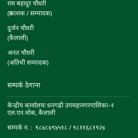
राम बहादुर चाैधरी
(प्रकाशक / सम्पादक)
दुर्जन चाैधरी
(कैलाली)
अनत चौधरी
(अतिथी सम्पादक)
सम्पर्क ठेगाना
केन्द्रीय कार्यालयः धनगढी उपमहानगरपालिका–१
एल.एन.चोक, कैलाली
सम्पर्क न. : ९८४८४९४५१८ / ९८११६८१९२४