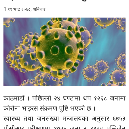
१९ भाद्र २०७८, शनिबार
काठमाडौं । पछिल्लो २४ घण्टामा थप १२६८ जनामा
कोरोना भाइरस संक्रमण पुष्टि भएको छ ।
स्वास्थ्य तथा जनसंख्या मन्त्रालयका अनुसार ६७५३
पीसीआर परीक्षणमा १०२४ जना र ३१२२ एन्टिजेन