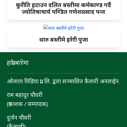
कुरीति हटाउन दलित बस्तीमा कर्मकाण्ड गर्दै
ज्योतिषाचार्य पण्डित गणेशप्रसाद पन्त
थारु बस्तीमे हरेरी पुजा
हाम्रो बारेमा
ओजरार मिडिया प्रा. लि. द्वारा सञ्चालित कैलारी अनलाईन
राम बहादुर चाैधरी
(प्रकाशक / सम्पादक)
दुर्जन चाैधरी
(कैलाली)