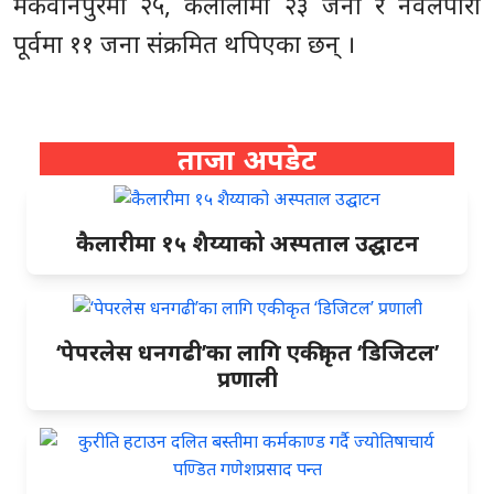
मकवानपुरमा २५, कैलालीमा २३ जना र नवलपारी
पूर्वमा ११ जना संक्रमित थपिएका छन् ।
ताजा अपडेट
कैलारीमा १५ शैय्याको अस्पताल उद्घाटन
‘पेपरलेस धनगढी’का लागि एकीकृत ‘डिजिटल’
प्रणाली