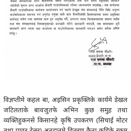
विज्ञप्तीमे कहल बा, अइसिन प्रकृक्तिके कार्यमे डेखल
जटिलताके बावजुतफे अभिन कुछ समुह तथा
व्यक्तिहुकनसे किसानहे कृषि उपकरण (सिचाई मोटर
तथा पावर टेलर) अनुदानमे वितरण कैना कहिके रकम