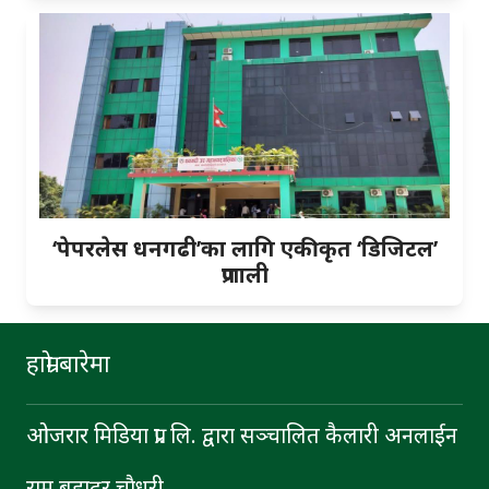
‘पेपरलेस धनगढी’का लागि एकीकृत ‘डिजिटल’
प्रणाली
हाम्रो बारेमा
ओजरार मिडिया प्रा. लि. द्वारा सञ्चालित कैलारी अनलाईन
राम बहादुर चाैधरी