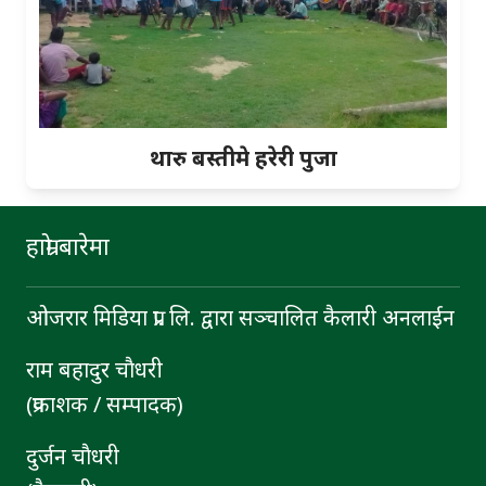
थारु बस्तीमे हरेरी पुजा
हाम्रो बारेमा
ओजरार मिडिया प्रा. लि. द्वारा सञ्चालित कैलारी अनलाईन
राम बहादुर चाैधरी
(प्रकाशक / सम्पादक)
दुर्जन चाैधरी