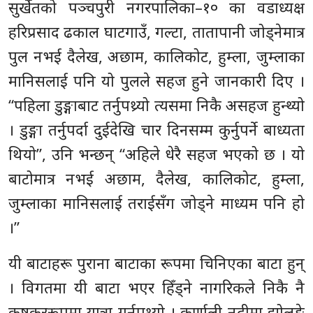
सुर्खेतको पञ्चपुरी नगरपालिका–१० का वडाध्यक्ष
हरिप्रसाद ढकाल घाटगाउँ, गल्टा, तातापानी जोड्नेमात्र
पुल नभई दैलेख, अछाम, कालिकोट, हुम्ला, जुम्लाका
मानिसलाई पनि यो पुलले सहज हुने जानकारी दिए ।
“पहिला डुङ्गाबाट तर्नुपथ्र्यो त्यसमा निकै असहज हुन्थ्यो
। डुङ्गा तर्नुपर्दा दुईदेखि चार दिनसम्म कुर्नुपर्ने बाध्यता
थियो”, उनि भन्छन् “अहिले धेरै सहज भएको छ । यो
बाटोमात्र नभई अछाम, दैलेख, कालिकोट, हुम्ला,
जुम्लाका मानिसलाई तराईसँग जोड्ने माध्यम पनि हो
।”
यी बाटाहरू पुराना बाटाका रूपमा चिनिएका बाटा हुन्
। विगतमा यी बाटा भएर हिँड्ने नागरिकले निकै नै
कष्टकररूपमा यात्रा गर्नुपथ्र्यो । कर्णाली नदीमा झोलुङ्गे