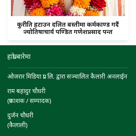
कुरीति हटाउन दलित बस्तीमा कर्मकाण्ड गर्दै
ज्योतिषाचार्य पण्डित गणेशप्रसाद पन्त
हाम्रो बारेमा
ओजरार मिडिया प्रा. लि. द्वारा सञ्चालित कैलारी अनलाईन
राम बहादुर चाैधरी
(प्रकाशक / सम्पादक)
दुर्जन चाैधरी
(कैलाली)