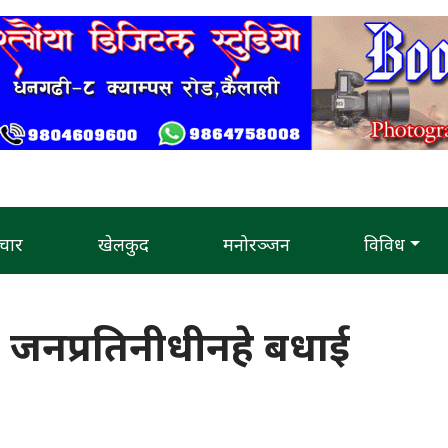
चार
खेलकुद
मनोरञ्जन
विविध
 जनप्रतिनीधीनहे बधाई