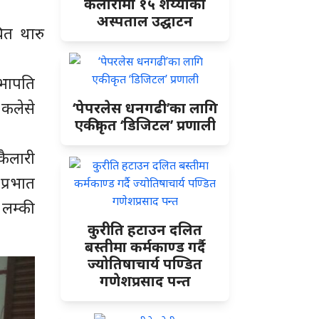
कैलारीमा १५ शैय्याको
अस्पताल उद्घाटन
त थारु
सभापति
 कलेसे
‘पेपरलेस धनगढी’का लागि
एकीकृत ‘डिजिटल’ प्रणाली
कैलारी
प्रभात
 लम्की
कुरीति हटाउन दलित
बस्तीमा कर्मकाण्ड गर्दै
ज्योतिषाचार्य पण्डित
गणेशप्रसाद पन्त