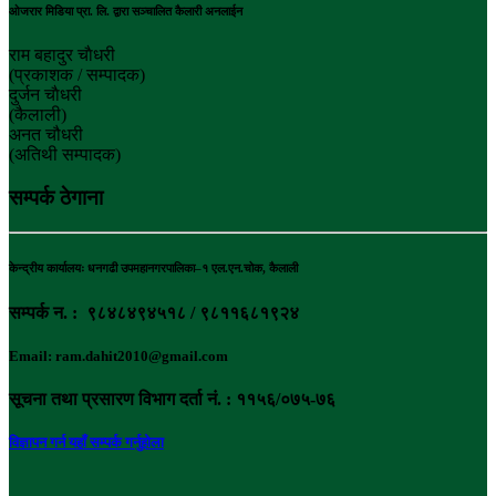
ओजरार मिडिया प्रा. लि. द्वारा सञ्चालित कैलारी अनलाईन
राम बहादुर चाैधरी
(प्रकाशक / सम्पादक)
दुर्जन चाैधरी
(कैलाली)
अनत चौधरी
(अतिथी सम्पादक)
सम्पर्क ठेगाना
केन्द्रीय कार्यालयः धनगढी उपमहानगरपालिका–१ एल.एन.चोक, कैलाली
सम्पर्क न. : ९८४८४९४५१८ / ९८११६८१९२४
Email: ram.dahit2010@gmail.com
सूचना तथा प्रसारण विभाग दर्ता नं. : ११५६/०७५-७६
विज्ञापन गर्न यहाँ सम्पर्क गर्नुहोला