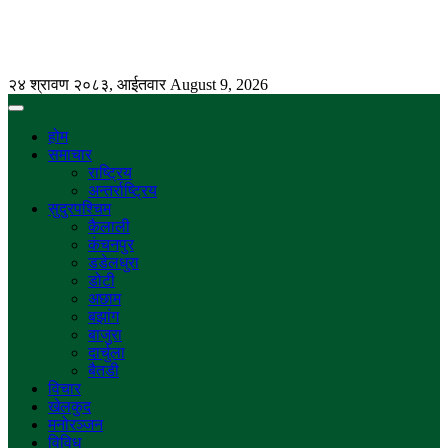
२४ श्रावण २०८३, आईतवार
August 9, 2026
होम
समाचार
राष्ट्रिय
अन्तर्राष्ट्रिय
सुदुरपश्चिम
कैलाली
कंचनपुर
डडेलधुरा
डोटी
अछाम
बझांग
बाजुरा
दार्चुला
बैतडी
विचार
खेलकुद
मनोरञ्जन
विविध