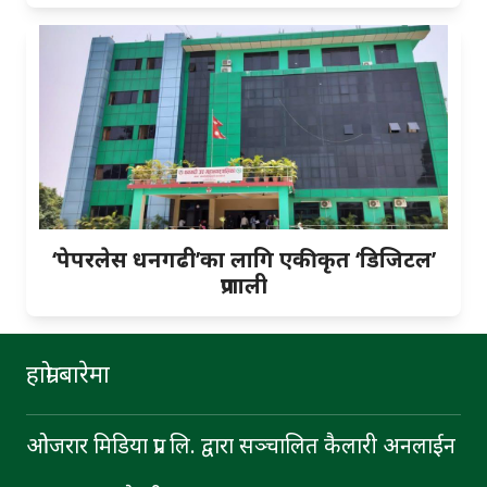
‘पेपरलेस धनगढी’का लागि एकीकृत ‘डिजिटल’
प्रणाली
हाम्रो बारेमा
ओजरार मिडिया प्रा. लि. द्वारा सञ्चालित कैलारी अनलाईन