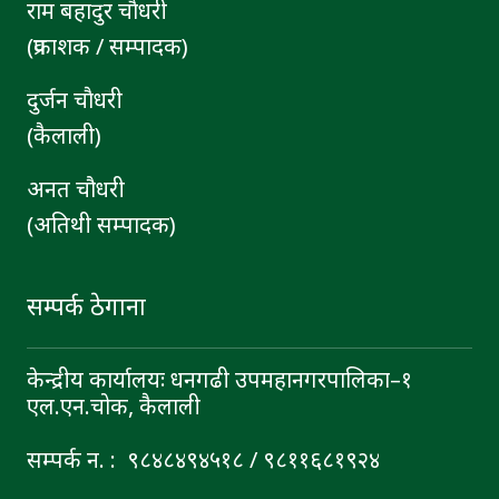
राम बहादुर चाैधरी
(प्रकाशक / सम्पादक)
दुर्जन चाैधरी
(कैलाली)
अनत चौधरी
(अतिथी सम्पादक)
सम्पर्क ठेगाना
केन्द्रीय कार्यालयः धनगढी उपमहानगरपालिका–१
एल.एन.चोक, कैलाली
सम्पर्क न. : ९८४८४९४५१८ / ९८११६८१९२४