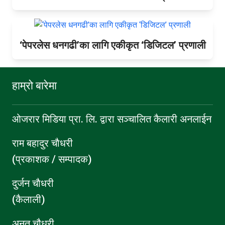
‘पेपरलेस धनगढी’का लागि एकीकृत ‘डिजिटल’ प्रणाली
हाम्रो बारेमा
ओजरार मिडिया प्रा. लि. द्वारा सञ्चालित कैलारी अनलाईन
राम बहादुर चाैधरी
(प्रकाशक / सम्पादक)
दुर्जन चाैधरी
(कैलाली)
अनत चौधरी