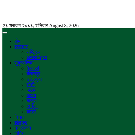
२३ श्रावण २०८३, शनिबार
August 8, 2026
होम
समाचार
राष्ट्रिय
अन्तर्राष्ट्रिय
सुदुरपश्चिम
कैलाली
कंचनपुर
डडेलधुरा
डोटी
अछाम
बझांग
बाजुरा
दार्चुला
बैतडी
विचार
खेलकुद
मनोरञ्जन
विविध