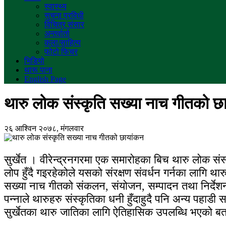
स्वास्थ्य
सुचना प्रविधी
विचित्र संसार
अन्तर्वार्ता
कला/साहित्य
फोटो फिचर
भिडियो
थारू पाना
English Page
थारु लोक संस्कृति सख्या नाच गीतको छ
२६ आश्विन २०७८, मंगलवार
सुर्खेत । वीरेन्द्रनगरमा एक समारोहका बिच थारु लोक स
लोप हुँदै गइरहेकोले यसको संरक्षण संवर्धन गर्नका लागि थ
सख्या नाच गीतको संकलन, संयोजन, सम्पादन तथा निर्देशन स
पन्नाले थारुहरु संस्कृतिका धनी हुँदाहुदै पनि अन्य पहाडी 
सुर्खेतका थारु जातिका लागि ऐतिहासिक उपलब्धि भएको ब