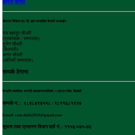
हाम्रो बारेमा
ओजरार मिडिया प्रा. लि. द्वारा सञ्चालित कैलारी अनलाईन
राम बहादुर चाैधरी
(प्रकाशक / सम्पादक)
दुर्जन चाैधरी
(कैलाली)
अनत चौधरी
(अतिथी सम्पादक)
सम्पर्क ठेगाना
केन्द्रीय कार्यालयः धनगढी उपमहानगरपालिका–१ एल.एन.चोक, कैलाली
सम्पर्क न. : ९८४८४९४५१८ / ९८११६८१९२४
Email: ram.dahit2010@gmail.com
सूचना तथा प्रसारण विभाग दर्ता नं. : ११५६/०७५-७६