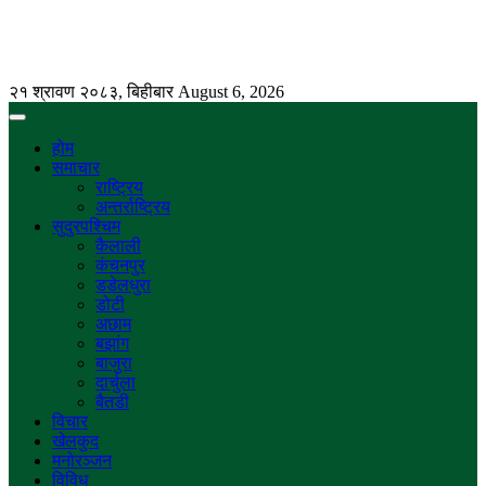
२१ श्रावण २०८३, बिहीबार
August 6, 2026
होम
समाचार
राष्ट्रिय
अन्तर्राष्ट्रिय
सुदुरपश्चिम
कैलाली
कंचनपुर
डडेलधुरा
डोटी
अछाम
बझांग
बाजुरा
दार्चुला
बैतडी
विचार
खेलकुद
मनोरञ्जन
विविध