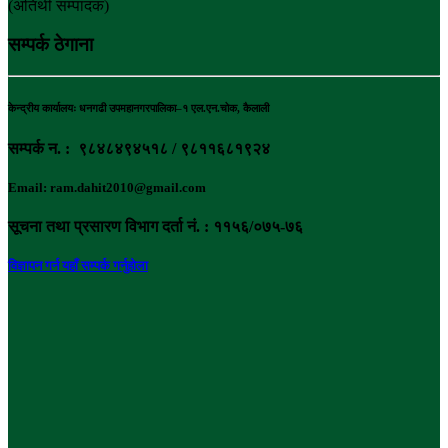
(अतिथी सम्पादक)
सम्पर्क ठेगाना
केन्द्रीय कार्यालयः धनगढी उपमहानगरपालिका–१ एल.एन.चोक, कैलाली
सम्पर्क न. : ९८४८४९४५१८ / ९८११६८१९२४
Email: ram.dahit2010@gmail.com
सूचना तथा प्रसारण विभाग दर्ता नं. : ११५६/०७५-७६
विज्ञापन गर्न यहाँ सम्पर्क गर्नुहोला