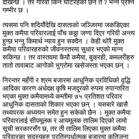
देखिन्छ । तर गरिवी किन घटिरहेको छैन त ? भन्ने प्रश्न
गम्भीर छ ।
त्यसमा पनि शदियौंदेखि दासताको जञ्जिरमा जकडिएका
मुक्त कमैया परिवारलाई पाँच कठ्ठा जग्गा दिएर गरिवी अन्त्य
हुन्छ भन्नु किमार्थ न्याय हुन सक्दैन । केही थोरै मुक्त
कमैया परिवारहरुको जीवनस्तरमा सुधार भएको मान्न
सकिन्छ । तर वास्तवमा कैयौ कमैया, बुक्रही, कमलरीहरु
तातो तावाबाट आगोको भुग्रोमा खसेजस्ता भएका छन् ।
निरन्तर महँगी र श्रम बजारमा आधुनिक प्रविधिको वृद्धि
आदिका कारण अर्धदक्ष कृषि मजदुरको रुपमा रुपान्तरित
भएका मुक्त कमैयामध्ये कम्तीमा ७५ प्रतिशत परिवार
आधुनिक दासताको शिकार भएका छन् । यसबारे खासै
तथ्यपरक अध्ययन समेत हुन सकेको छैन । मुक्त कमैया
परिवारलाई सीपमूलक र आयमूलक तालिम दिएको लामो
सूची सरकारसँग छ, तर ती तालिम लिएका मुक्त कमैया
परिवारका सदस्यहरु प्रतिस्पर्धात्मक बजारमा कतिजना