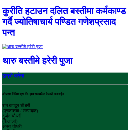
कुरीति हटाउन दलित बस्तीमा कर्मकाण्ड
गर्दै ज्योतिषाचार्य पण्डित गणेशप्रसाद
पन्त
थारु बस्तीमे हरेरी पुजा
हाम्रो बारेमा
ओजरार मिडिया प्रा. लि. द्वारा सञ्चालित कैलारी अनलाईन
राम बहादुर चाैधरी
(प्रकाशक / सम्पादक)
दुर्जन चाैधरी
(कैलाली)
अनत चौधरी