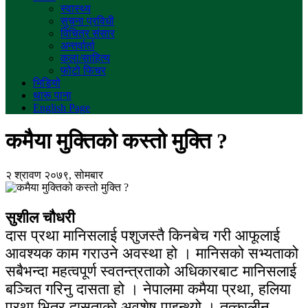
स्वास्थ्य
सुचना प्रविधी
विचित्र संसार
अन्तर्वार्ता
कला/साहित्य
फोटो फिचर
भिडियो
थारू पाना
English Page
कमैया मुक्तिको कस्तो मुक्ति ?
२ श्रावण २०७९, सोमबार
सुशील चौधरी
दास प्रथा मानिसलाई पशुजस्तै किनबेच गरी आफूलाई
आवश्यक काम गराउने अवस्था हो । मानिसको सभ्यताको
सबैभन्दा महत्वपूर्ण स्वतन्त्रताको अधिकारबाट मानिसलाई
बञ्चित गरिनु दासता हो । नेपालमा कमैया प्रथा, हलिया
प्रथा भित्र दासताको अवशेष पाइन्थ्यो । तत्कालीन