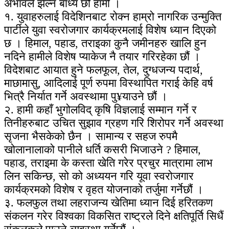
अभावले झेल्न बाध्य छौं हामी ।
१. युवाहरुलाई विदेशिनबाट रोक्न हाम्रो नागरिक उन्मुक्ति
पार्टीले युवा स्वरोजगार कार्यक्रमलाई विशेष ध्यान दिएको
छ । हिमाल, पहाड, तराइका कुनै जमीनहरु खालि हुन
नदिने हामीले विशेष प्याकेज नै तयार गरिरहेका छौं ।
विदेशबाट आयात हुने फलफूल, तेल, दुग्धजन्य पदार्थ,
माछामासु, आदिलाई पूर्ण रुपमा विस्थापित गराई केहि वर्ष
भित्रै निर्यात गर्ने अवस्थामा पु¥याउने छौं ।
२. हामी कहाँ भुगोलविद् कृषि विज्ञलाई सम्मान गर्ने र
तिनीहरुबाट उचित सुझाव ग्रहण गरि शिरोपर गर्ने अवस्था
सृजना भैसकेको छैन । सामान्य र सहज रुपमै
खोलानालाको पानीले धर्ति कसरी भिजाउने ? हिमाल,
पहाड, तराइमा के कस्ता खेति गरेर प्रचुर मात्रामा लाभ
लिन सकिन्छ, सो को अध्ययन गरि यूवा स्वरोजगार
कार्यक्रमको विशेष र वृहत योजनाको तर्जुमा गर्नेछौं ।
३. फलफुल तथा लहराजन्य खेतिमा ध्यान दिई हरितकण
संकलन गरेर विश्वका विकसित राष्ट्रले दिने क्षतिपूर्ति सिधैं