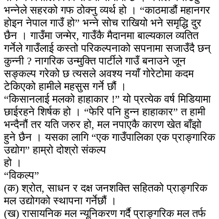
भन्नेले सहरको गफ ठोक्नु व्यर्थ हो । “काठमाडौं महानगर
होइन नेपाल गाउँ हो” भन्ने सोच राखियो भने समृद्धि दुर
छैन । गाउँमा जन्मेर, गाउँकै मैदानमा बाल्यकाल व्यतित
गर्नेले गाउँलाई कस्तो परिकल्पनाको सपनामा सजाउँदै छन्
कुन्नी ? नागरिक उन्मुक्ति पार्टीले गाउँ बनाउने जून
सङ्कल्प गरेको छ त्यसले अवश्य नयाँ गोरेटोमा कदम
टेकिएको हामीले महसुस गर्ने छौं ।
“किसानलाई मलको हाहाकार !” यो प्रत्येक वर्ष मिडियामा
छाईरहने शिर्षक हो । “फेरि पनि हुन्न हाहाकार” त हामी
भन्दैनौं तर यति जरुर हो, मल नपाएकै कारण खेत बाँझो
हुने छैन । यसका लागि “एक गाउँपालिका एक प्राङ्गारिक
उद्योग” हाम्रो दोश्रो संकल्प
हो ।
“विकल्प”
(क) श्रोत, साधन र दक्ष जनशक्ति सहितको प्राङ्गरिक
मल उद्योगको स्थापना गर्नेछौं ।
(ख) रासायनिक मल न्यूनिकरण गर्दै प्राङ्गरिक मल तर्फ