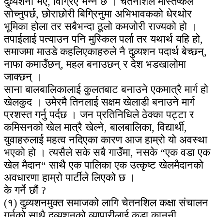
दुव्र्यशनी भए, विग्रिए भन्ने छ । चेतनशिल मस्तिष्कले
सोच्नुपर्छ, छोराछोरी बिग्रिनुमा अभिभावकको धेरथोर
भूमिका होला तर सबैभन्दा ठूलो कमजोरी राज्यको हो ।
तपाईलाई पत्याउन पनि मुस्किल पर्ला तर यथार्थ यहि हो,
समाजमा माउडे कहलिएकाहरुले नै दुव्र्यशन पदार्थ बेच्छन्,
नाफा कमाउँछन्, महल बनाउछन् र देश भडखालोमा
जाक्छन् ।
साना बालबालिकालाई कुलतबाट बनाउने एकमात्रै मार्ग हो
खेलकुद । उमेरमै तिनलाई सक्षम खेलाडी बनाउने मार्ग
प्रशस्त गर्नु पर्दछ । जन प्रतिनिधिले ठेक्का पट्टा र
कमिसनको खेल मात्रै खेल्ने, बालबालिका, विद्यार्थी,
युवाहरुलाई महत्व नदिएका कारण आज हाम्रो यो अवस्था
भएको हो । त्यसैले सके सबै गाउँमा, नसके “एक वडा एक
खेल मैदान“ साथै एक पालिका एक उत्कृष्ट खेलमैदानको
अवधारणा हाम्रो पार्टीले लिएको छ ।
के गर्ने छौं ?
(१) दुव्र्यशनमुक्त समाजको लागि चेतनशिल कक्षा संचालन
गर्नुको साथै दुव्र्यशनको व्यापारीलाई कडा कानूनी