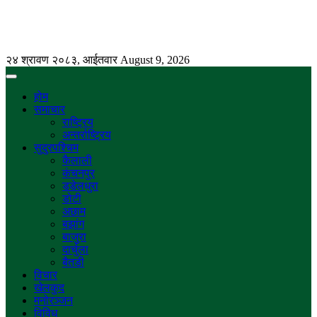
२४ श्रावण २०८३, आईतवार
August 9, 2026
होम
समाचार
राष्ट्रिय
अन्तर्राष्ट्रिय
सुदुरपश्चिम
कैलाली
कंचनपुर
डडेलधुरा
डोटी
अछाम
बझांग
बाजुरा
दार्चुला
बैतडी
विचार
खेलकुद
मनोरञ्जन
विविध