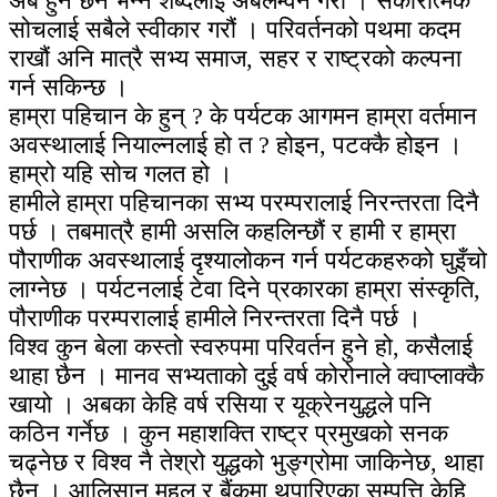
अब हुने छैन भन्ने शब्दलाई अबलम्वन गरौं । सकारात्मक
सोचलाई सबैले स्वीकार गरौं । परिवर्तनको पथमा कदम
राखौं अनि मात्रै सभ्य समाज, सहर र राष्ट्रको कल्पना
गर्न सकिन्छ ।
हाम्रा पहिचान के हुन् ? के पर्यटक आगमन हाम्रा वर्तमान
अवस्थालाई नियाल्नलाई हो त ? होइन, पटक्कै होइन ।
हाम्रो यहि सोच गलत हो ।
हामीले हाम्रा पहिचानका सभ्य परम्परालाई निरन्तरता दिनै
पर्छ । तबमात्रै हामी असलि कहलिन्छौं र हामी र हाम्रा
पौराणीक अवस्थालाई दृश्यालोकन गर्न पर्यटकहरुको घुइँचो
लाग्नेछ । पर्यटनलाई टेवा दिने प्रकारका हाम्रा संस्कृति,
पौराणीक परम्परालाई हामीले निरन्तरता दिनै पर्छ ।
विश्व कुन बेला कस्तो स्वरुपमा परिवर्तन हुने हो, कसैलाई
थाहा छैन । मानव सभ्यताको दुई वर्ष कोरोनाले क्वाप्लाक्कै
खायो । अबका केहि वर्ष रसिया र यूक्रेनयुद्धले पनि
कठिन गर्नेछ । कुन महाशक्ति राष्ट्र प्रमुखको सनक
चढ्नेछ र विश्व नै तेश्रो युद्धको भुङ्ग्रोमा जाकिनेछ, थाहा
छैन । आलिसान महल र बैंकमा थुपारिएका सम्पत्ति केहि