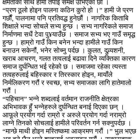
क्षमताका साथ हामी तपाई समक्ष उभिएका छौं ।
“प्रण ठूलो होइन पालना कठिन कुरो हो ।” हामी जे प्रण
गर्छौं, पालनामा पनि प्रतिवद्ध हुनेछौं । नागरिक किताबि
शिक्षाले भन्दा सोचले सभ्य हुन्छ । सभ्य नागरिकले समाज
निर्माणमा सधैं टेवा पु¥याउँछ । समाज सभ्य भए गाउँ समृद्ध
हुन्छ । हाम्रो गाउँ किन बनेन भन्दा हामीले गाउँ किन
बनाउन सकेनौं, भनेर सोच्नु पर्दछ । कुलत, दुव्र्यशनी,
खराब आचरण, गलत तत्वलाई बढावा दिने व्यक्तिका कारण
समाज दुर्घन्धित भई रहेको छ । समाजमा रहेका त्यस्ता
तत्वहरुलाई बहिस्कार र तिरस्कार होइन, मायाँले
निर्मलिकरण गरौं र स्वच्छ, सभ्य समाजका लागि हातेमालो
गरौं ।
“पहिचान” भन्ने शब्दलाई वर्तमान राजनीति क्षेत्रका
अभिभावक हुँ भन्नेहरुले दुर्घन्धित बनाई दिएका छन् ।
आफूले प्रयोग गर्दा राम्रो र अरुले प्रयोग गर्दा नराम्रो
लाग्ने तिनको सोचलाई हामीले परिवर्तन गर्न सक्नुपर्दछ ।
“मान्छे माथी होइन मस्तिष्कमा आक्रमण गरौं ।” भुल भएछ