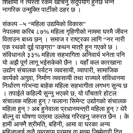
शिक्षामा नै त्यस्ता रकम खर्चिनु सदुपयोग हुनेछ भन्ने
नागरिक उन्मुक्ति पार्टीको ठहर छ ।
संकल्प –५ “महिला उद्यमिको विकास”
नेपालमा करिब ८७% महिला गृहिणीको नाममा घरमै जीवन
विताउन बाध्य छन् । समाज र राष्ट्रका लागि “नर नारी
एक रथको दुई पाङ्ग्रा” कथन मात्रै हुन गएको छ ।
संविधानले ३३% महिला सहभागिता अनिवार्य भनेता पनि
यो अझै पूर्ण लागू भईसकेको छैन । यहाँ कल कारखाना
उद्योग संचालक पर्यटन व्यवसायी, व्यापारी, सामाजिक
कार्यको अगुवा, निर्माण व्यवसायी तथा राज्यले संविधानमा
निर्धारण गरेभन्दा बाहेक महिला सहभागीता लगभग सुन्य छ
। तपाईले कहिल्यै सुन्नु भएको छ, यो पाँचतारे होटल
संचालक महिला हुन् ? फलाना सिमेन्ट उद्योगको संचालक
महिला हुन् ? अब हुनेवाला प्रधानमन्त्री महिला हुन् ? धेरै
बोल्नु वा घोषणा पत्रमा उल्लेख गरिरहनु जरुरत छैन । के
हामी आफ्नैै श्रीमति, बहिनी, आमा वा घरका अन्य
महिलालाई कुनै व्यवसाय प्रमुख वा मुख्य जिम्मेवारी दिन